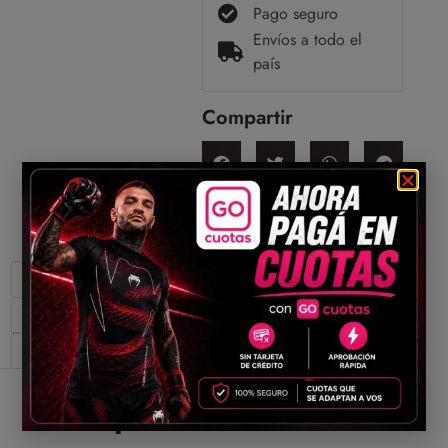
Pago seguro
Envíos a todo el
país
Compartir
Descripción
Información adicional
Valoraciones (0)
Descripción