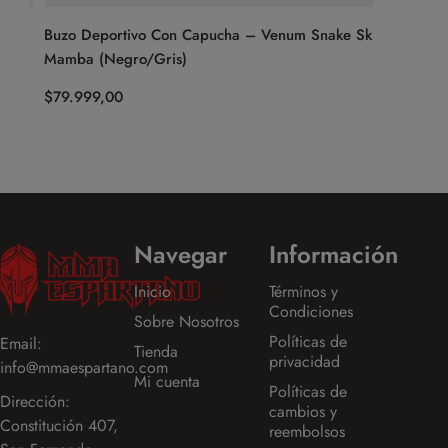
Buzo Deportivo Con Capucha – Venum Snake Skin
Campera 
Mamba (Negro/Gris)
Oscuro)
$
79.999,00
$
174.999
Navegar
Información
Inicio
Términos y
Condiciones
Sobre Nosotros
Políticas de
Email:
Tienda
privacidad
info@mmaespartano.com
Mi cuenta
Políticas de
Dirección:
cambios y
Constitución 407,
reembolsos