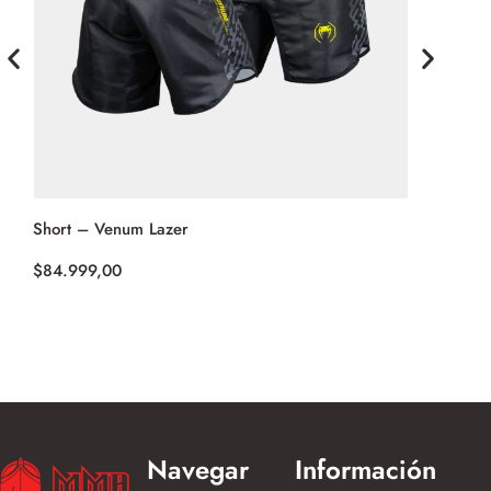
Short – Venum Lazer
Top Deport
(Negro)
$
84.999,00
$
34.999,0
Navegar
Información