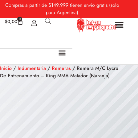
Compras a partir de $149.999 tienen envío gratis (solo
para Argentina)
0
$
0,00
Sobre Nosotros
Mi cuenta
Inicio
/
Indumentaria
/
Remeras
/ Remera M/C Lycra
De Entrenamiento – King MMA Matador (Naranja)