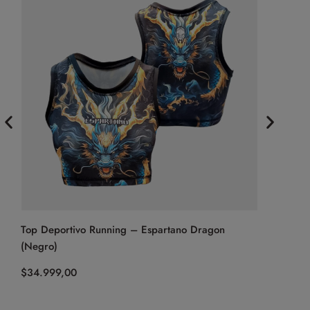
Top Deportivo Running – Espartano Dragon
Ojotas – 
(Negro)
$
59.999,0
$
34.999,00