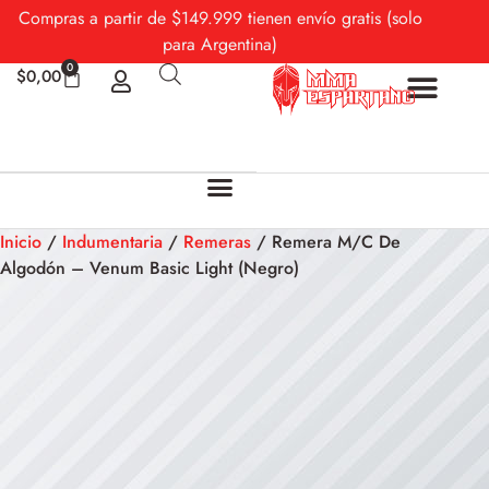
Compras a partir de $149.999 tienen envío gratis (solo
para Argentina)
0
$
0,00
Sobre Nosotros
Mi cuenta
Inicio
/
Indumentaria
/
Remeras
/ Remera M/C De
Algodón – Venum Basic Light (Negro)