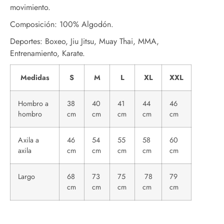
movimiento.
Composición: 100% Algodón.
Deportes: Boxeo, Jiu Jitsu, Muay Thai, MMA,
Entrenamiento, Karate.
Medidas
S
M
L
XL
XXL
Hombro a
38
40
41
44
46
hombro
cm
cm
cm
cm
cm
Axila a
46
54
55
58
60
axila
cm
cm
cm
cm
cm
Largo
68
73
75
78
79
cm
cm
cm
cm
cm