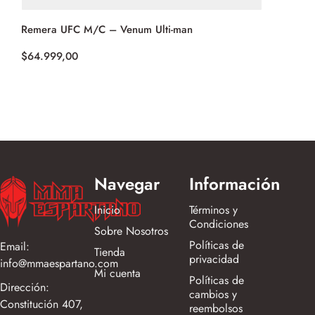
Remera UFC M/C – Venum Ulti-man
Buzo Depo
Street (Ne
$
64.999,00
$
79.999,0
Navegar
Información
Inicio
Términos y
Condiciones
Sobre Nosotros
Políticas de
Email:
Tienda
privacidad
info@mmaespartano.com
Mi cuenta
Políticas de
Dirección:
cambios y
Constitución 407,
reembolsos