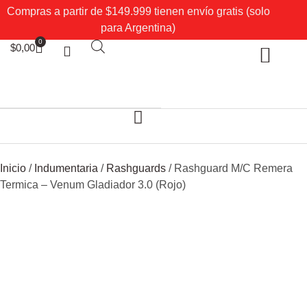
Compras a partir de $149.999 tienen envío gratis (solo
para Argentina)
0
$
0,00
Sobre Nosotros
Mi cuenta
Inicio
/
Indumentaria
/
Rashguards
/ Rashguard M/C Remera
Termica – Venum Gladiador 3.0 (Rojo)