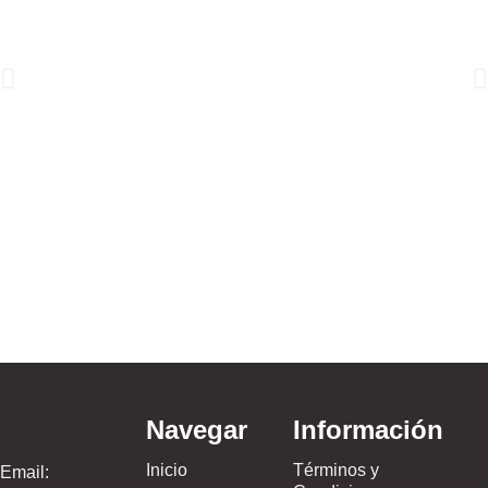
Calz
$
54.
Navegar
Información
Inicio
Términos y
Email: