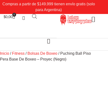
Compras a partir de $149.999 tienen envío gratis (solo
para Argentina)
0
$
0,00
Sobre Nosotros
Mi cuenta
Inicio
/
Fitness
/
Bolsas De Boxeo
/ Puching Ball Piso
Pera Base De Boxeo – Proyec (Negro)