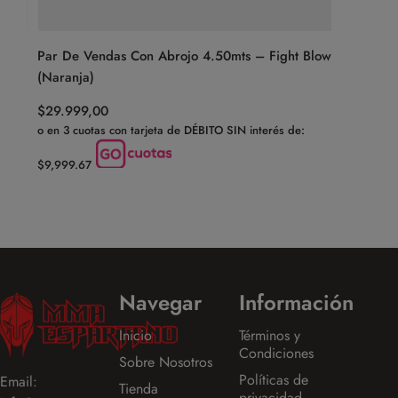
)
Par De Vendas Con Abrojo 4.50mts – Fight Blow
Cabezal 
(Naranja)
Mentón –
$
29.999,00
$
129.999
o en 3 cuotas con tarjeta de DÉBITO SIN interés de:
$9,999.67
Navegar
Información
Inicio
Términos y
Condiciones
Sobre Nosotros
Políticas de
Email:
Tienda
privacidad