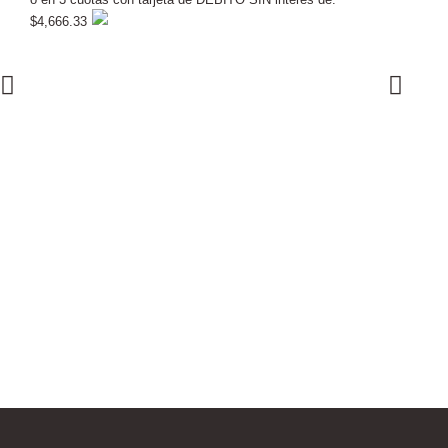
$4,666.33
Protector I
$
24.999,00