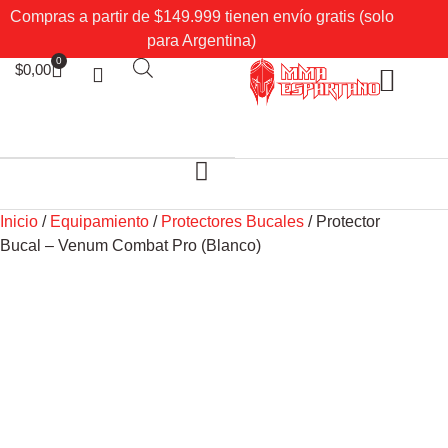
Compras a partir de $149.999 tienen envío gratis (solo
para Argentina)
0
$
0,00
Sobre Nosotros
Mi cuenta
Inicio
/
Equipamiento
/
Protectores Bucales
/ Protector
Bucal – Venum Combat Pro (Blanco)