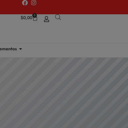
0
$
0,00
ementos