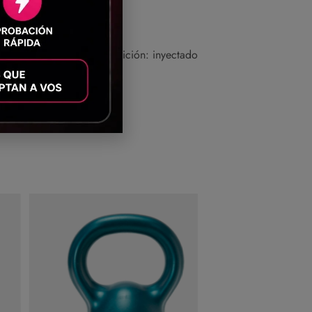
ble y encastrable. Composición: inyectado
s y pecho.