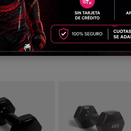
ntideslizante. Desmontable para facilitar el transporte. Desmonta
ento funcional. Crossfit y gimnasios. Para trabajar: espalda brazo