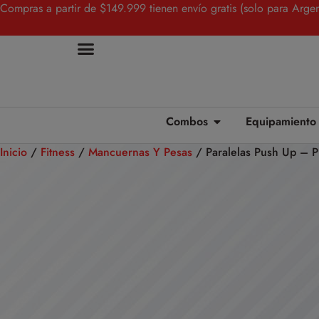
Compras a partir de $149.999 tienen envío gratis (solo para Argen
Combos
Equipamiento
Inicio
/
Fitness
/
Mancuernas Y Pesas
/ Paralelas Push Up – P