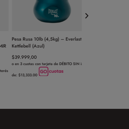
Pesa Rusa 10lb (4,5kg) – Everlast
Pesa Rusa De Hierro
Kettlebell (Azul)
Caucho 4kg – Proyec 
$
39.999,00
$
62.999,00
o en 3 cuotas con tarjeta de DÉBITO SIN interés
o en 3 cuotas con tarjeta 
de: $13,333.00
de: $20,999.67