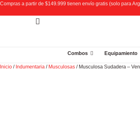
Compras a partir de $149.999 tienen envío gratis (solo para Arg
Combos
Equipamiento
Inicio
/
Indumentaria
/
Musculosas
/ Musculosa Sudadera – Ven