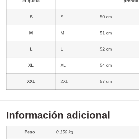
etiqueta
prenda
S
S
50 cm
M
M
51 cm
L
L
52 cm
XL
XL
54 cm
XXL
2XL
57 cm
Información adicional
Peso
0,150 kg