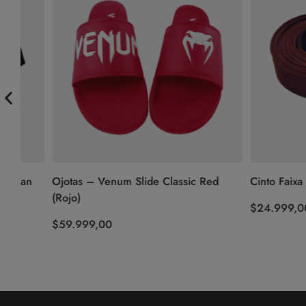
n
Ojotas – Venum Slide Classic Red
Cinto Faixa – Esp
(Rojo)
$
24.999,00
$
59.999,00