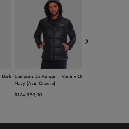
Campera De Abrigo – Venum Origins
Short – Espartano Mu
Navy (Azul Oscuro)
Boxing (Gris)
$
174.999,00
$
59.999,00