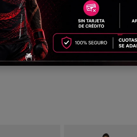
(0)
solo es funcional, sino también un detalle único que refleja tu pasi