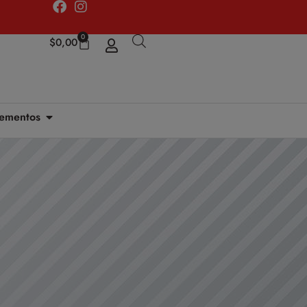
0
$
0,00
ementos