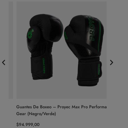
Guantes De Boxeo – Proyec Max Pro Performance
Guantes 
Gear (Negro/Verde)
Hammer (
$
94.999,00
$
534.99