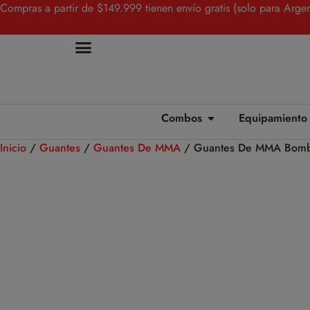
Compras a partir de $149.999 tienen envío gratis (solo para Argen
Combos
Equipamiento
Inicio
/
Guantes
/
Guantes De MMA
/ Guantes De MMA Bombi