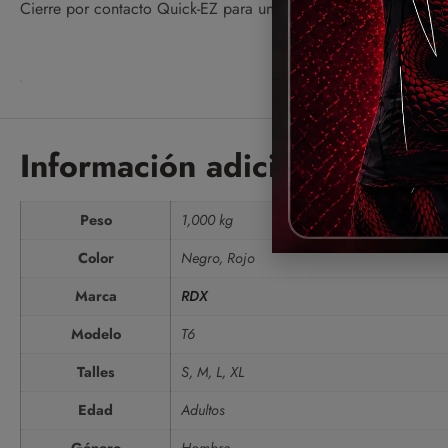
Cierre por contacto Quick-EZ para un ajuste perfecto y la mejo
Información adicional
Peso
1,000 kg
Color
Negro, Rojo
Marca
RDX
Modelo
T6
Talles
S, M, L, XL
Edad
Adultos
Género
Hombre