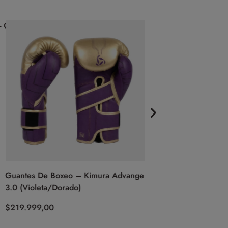
Guantes De Boxeo Pr
Cleto Reyes (Negro)
$
749.999,00
Guantes De Boxeo – Kimura Advanger
3.0 (Violeta/Dorado)
$
219.999,00