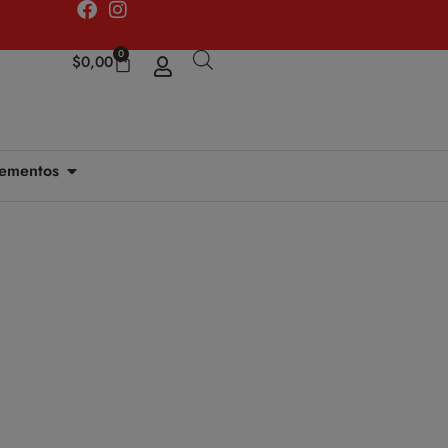
0
$
0,00
ementos