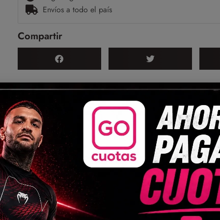
Envíos a todo el país
Compartir
(0)
otección en batalla.
actos más fuertes.
 de primera.