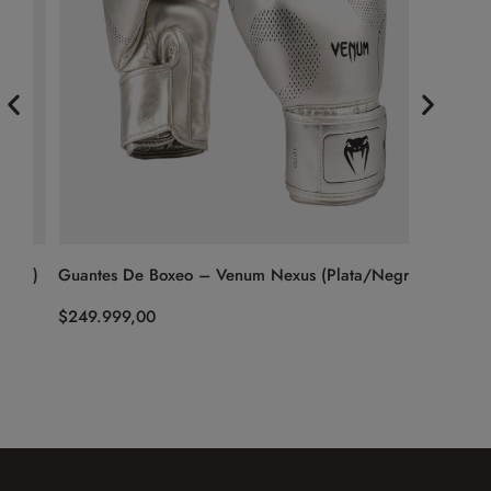
s)
Guantes De Boxeo – Venum Nexus (Plata/Negro)
Guantes 
Silver (D
$
249.999,00
$
499.99