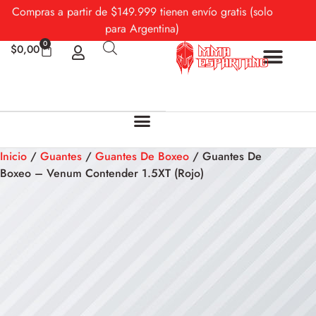
Compras a partir de $149.999 tienen envío gratis (solo
para Argentina)
0
$
0,00
Sobre Nosotros
Mi cuenta
Inicio
/
Guantes
/
Guantes De Boxeo
/ Guantes De
Boxeo – Venum Contender 1.5XT (Rojo)