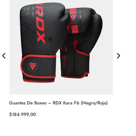
Guantes De Boxeo – RDX Kara F6 (Negro/Rojo)
Guantes De
$
184.999,00
$
292.999,