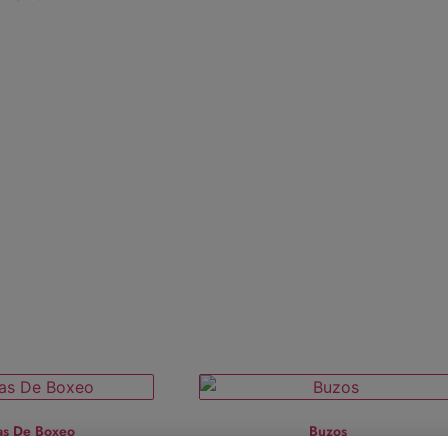
as De Boxeo
Buzos