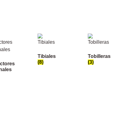
Tibiales
Tobilleras
(8)
(3)
ctores
nales