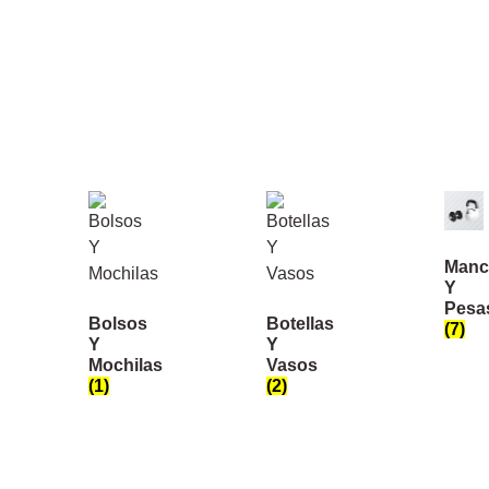
Manc
Y
Pesa
Bolsos
Botellas
(7)
Y
Y
Mochilas
Vasos
(1)
(2)