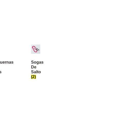
uernas
Sogas
De
s
Salto
(2)