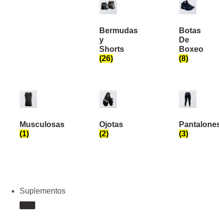
Bermudas
Botas
y
De
Shorts
Boxeo
(26)
(8)
Musculosas
Ojotas
Pantalone
(1)
(2)
(3)
Suplementos