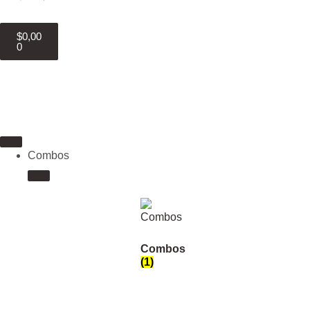
$
0,00
0
Combos
Combos
(1)