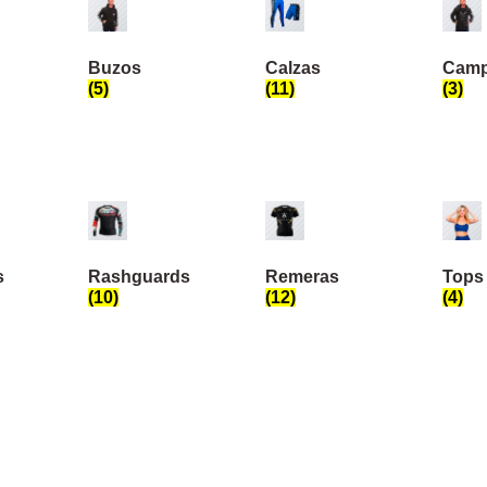
Buzos
Calzas
Camp
(5)
(11)
(3)
s
Rashguards
Remeras
Tops
(10)
(12)
(4)