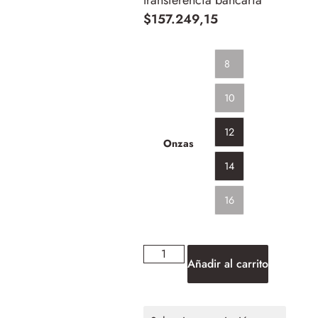
transferencia bancaria
$
157.249,15
8
10
12
Onzas
14
16
Añadir al carrito