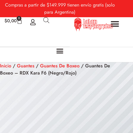
Compras a partir de $149.999 tienen envío gratis (solo
para Argentina)
0
$
0,00
Sobre Nosotros
Mi cuenta
Inicio
/
Guantes
/
Guantes De Boxeo
/ Guantes De
Boxeo – RDX Kara F6 (Negro/Rojo)