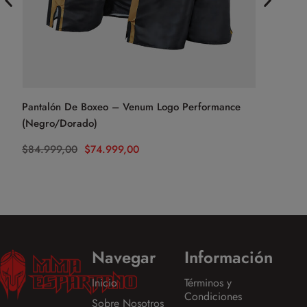
Pantalón De Boxeo – Venum Logo Performance
Pantalón
(Negro/Dorado)
(Negro/Pl
$
84.999,00
$
74.999,00
$
84.999,
Navegar
Información
Inicio
Términos y
Condiciones
Sobre Nosotros