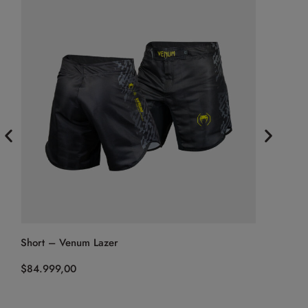
Short – Venum Lazer
Calza Cort
(Negro)
$
84.999,00
$
44.999,0