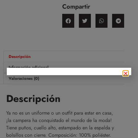
Compartir
Descripción
Información adicional
Valoraciones (0)
Descripción
Ya no es un uniforme o un outfit para estar en casa,
¡la campera ha conquistado el mundo de la moda!
Tiene puños, cuello alto, estampado en la espalda y
bolsillos con cierre. Composición: 100% poliéster.