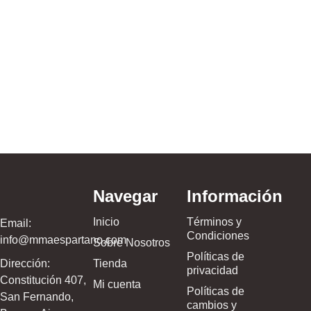
Ojotas – V
$
59.999,00
Navegar
Información
Inicio
Términos y
Email:
Condiciones
info@mmaespartano.com
Sobre Nosotros
Políticas de
Dirección:
Tienda
privacidad
Constitución 407,
Mi cuenta
Políticas de
San Fernando,
cambios y