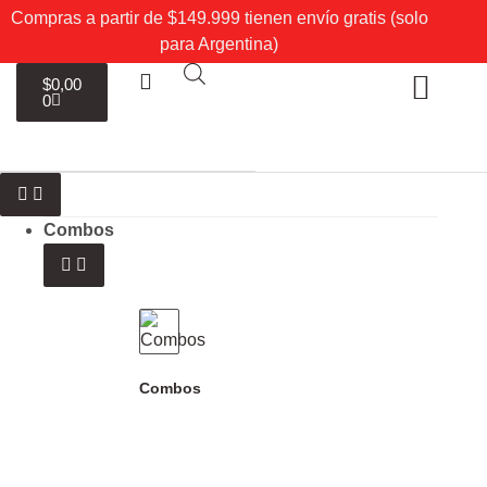
Compras a partir de $149.999 tienen envío gratis (solo
para Argentina)
$
0,00
0
Sobre Nosotros
Mi cuenta
Combos
Combos