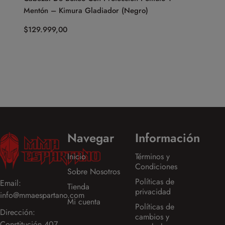
Mentón – Kimura Gladiador (Negro)
(Negro/R
$
129.999,00
$
189.999
o en 3 cuot
$63,333.0
Navegar
Información
Inicio
Términos y
Condiciones
Sobre Nosotros
Políticas de
Email:
Tienda
privacidad
info@mmaespartano.com
Mi cuenta
Políticas de
Dirección:
cambios y
Constitución 407,