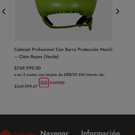
Cabezal Profesional Con Barra Protección Maxilar
Protecto
– Cleto Reyes (Verde)
(Blanco/
$
749.999,00
$
13.999,
o en 3 cuotas con tarjeta de DÉBITO SIN interés de:
o en 3 cuot
$249,999.67
$4,666.3
Navegar
Información