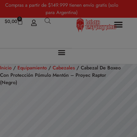
Compras a partir de $149.999 tienen envío gratis (solo
para Argentina)
0
$
0,00
Sobre Nosotros
Mi cuenta
Inicio
/
Equipamiento
/
Cabezales
/ Cabezal De Boxeo
Con Protección Pómulo Mentón – Proyec Raptor
(Negro)