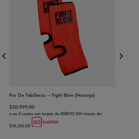
Par De Tobilleras – Fight Blow (Naranja)
Focos Mano
(Negro/Roj
$
30.999,00
o en 3 cuotas con tarjeta de DÉBITO SIN interés de:
$
99.499,0
o en 3 cuota
$10,333.00
$33,166.33