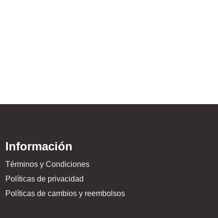
Cabezal De Boxeo Con
$
129.999,00
Información
Términos y Condiciones
Políticas de privacidad
Políticas de cambios y reembolsos