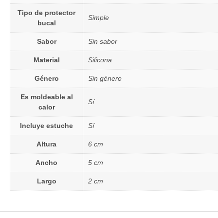
Tipo de protector
Simple
bucal
Sabor
Sin sabor
Material
Silicona
Género
Sin género
Es moldeable al
Sí
calor
Incluye estuche
Sí
Altura
6 cm
Ancho
5 cm
Largo
2 cm