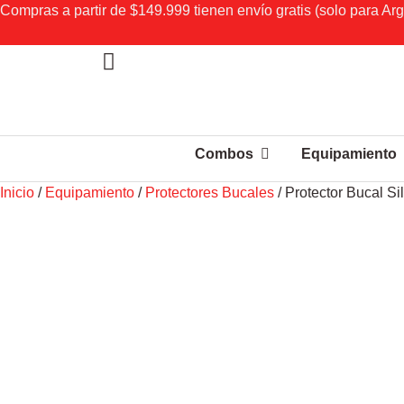
Compras a partir de $149.999 tienen envío gratis (solo para Arg
Combos
Equipamiento
Inicio
/
Equipamiento
/
Protectores Bucales
/ Protector Bucal S