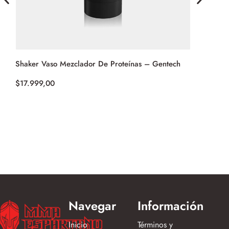
Shaker Vaso Mezclador De Proteínas – Gentech
Botella Te
(Rosa)
$
17.999,00
$
40.999,0
o en 3 cuota
$13,666.33
Navegar
Información
Inicio
Términos y