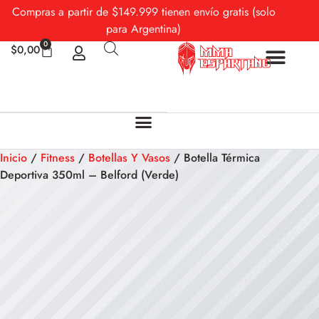
Compras a partir de $149.999 tienen envío gratis (solo
para Argentina)
0
$
0,00
Sobre Nosotros
Mi cuenta
Inicio
/
Fitness
/
Botellas Y Vasos
/ Botella Térmica
Deportiva 350ml – Belford (Verde)