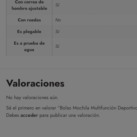
Con correa de
Sí
hombro ajustable
Con ruedas
No
Es plegable
Sí
Es a prueba de
Sí
agua
Valoraciones
No hay valoraciones aún.
Sé el primero en valorar “Bolso Mochila Multifunción Deporti
Debes
acceder
para publicar una valoración.