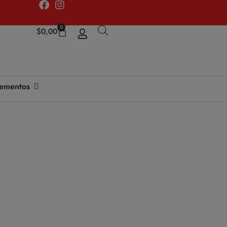
0
$
0,00
ementos