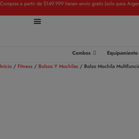
Compras a partir de $149.999 tienen envío gratis (solo para Argen
Combos
Equipamiento
Inicio
/
Fitness
/
Bolsos Y Mochilas
/ Bolso Mochila Multifunci