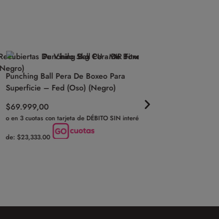
Punching Ball Pera De Boxeo Para
Maquina De Boxeo In
Superficie – Fed (Oso) (Negro)
Sonido USB Y Guante
$
69.999,00
$
124.999,00
$
80.9
o en 3 cuotas con tarjeta de DÉBITO SIN interés
o en 3 cuotas con tarjeta 
de: $23,333.00
de: $26,999.67