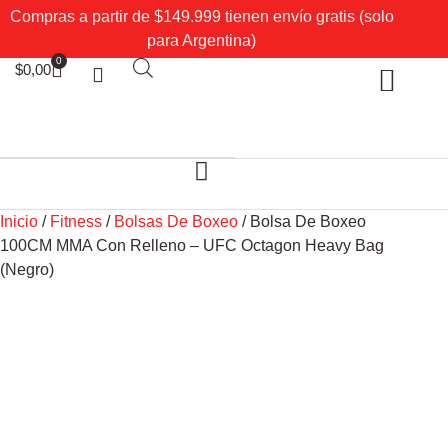
Compras a partir de $149.999 tienen envío gratis (solo
para Argentina)
0
$
0,00
Sobre Nosotros
Mi cuenta
Inicio
/
Fitness
/
Bolsas De Boxeo
/ Bolsa De Boxeo
100CM MMA Con Relleno – UFC Octagon Heavy Bag
(Negro)