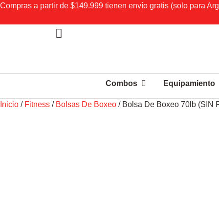
Compras a partir de $149.999 tienen envío gratis (solo para Arg
Combos
Equipamiento
Inicio
/
Fitness
/
Bolsas De Boxeo
/ Bolsa De Boxeo 70lb (SIN 