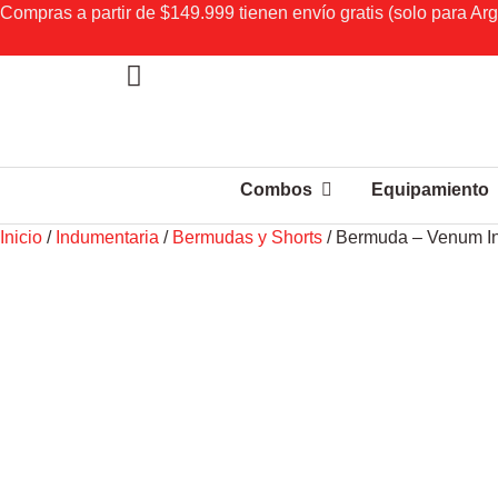
Compras a partir de $149.999 tienen envío gratis (solo para Arg
Combos
Equipamiento
Inicio
/
Indumentaria
/
Bermudas y Shorts
/ Bermuda – Venum Ing