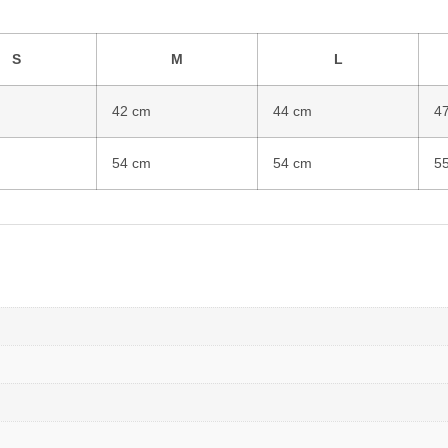
S
M
L
42 cm
44 cm
4
54 cm
54 cm
5