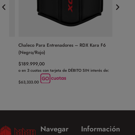
Chaleco Para Entrenadores – RDX Kara F6
Banda Do
(Negro/Rojo)
Heavy – P
$
189.999,00
$
60.999,
o en 3 cuotas con tarjeta de DÉBITO SIN interés de:
o en 3 cuot
$63,333.00
$20,333.
Navegar
Información