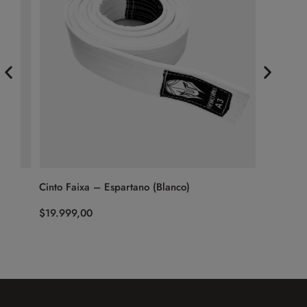
Cinto Faixa – Espartano (Blanco)
Top – Fig
$
19.999,00
$
19.999,