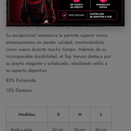
entrenamiento. Confeccionado con tejido Premium
de alta calidad, compuesto por un 85% de poliamida
y un 15% de elastano, el Top Venum es una opción
confiable para quienes buscan prendas duraderas.
Su excepcional resistencia le permite superar varios
entrenamientos sin perder calidad, manteniéndolo
como nuevo durante mucho tiempo. Además de su
incomparable durabilidad, el Top Venum destaca por
su diseño elegante y sofisticado, añadiendo estilo a
su aspecto deportivo.
85% Poliamida.
15% Elastano.
Medidas
S
M
L
Axila a axila
32 cm
34 cm
36 cm