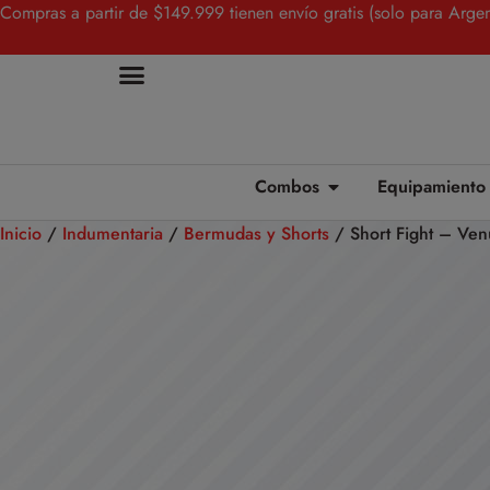
Compras a partir de $149.999 tienen envío gratis (solo para Argen
Combos
Equipamiento
Inicio
/
Indumentaria
/
Bermudas y Shorts
/ Short Fight – Ven