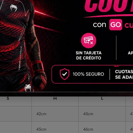
d.
urismo y uso casual.
ate.
S
M
L
42cm
45cm
4
45cm
46cm
4