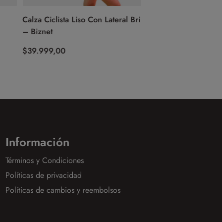
Calza Ciclista Liso Con Lateral Brillante
Bermuda – Venum Do
– Biznet
Camo (Verde)
$
39.999,00
$
84.999,00
Información
Términos y Condiciones
Políticas de privacidad
Políticas de cambios y reembolsos