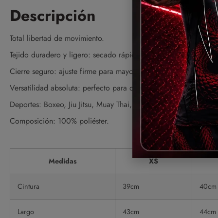
Descripción
Total libertad de movimiento.
Tejido duradero y ligero: secado rápido y máxima durabilidad.
Cierre seguro: ajuste firme para mayor estabilidad y comodida
Versatilidad absoluta: perfecto para deportes de combate, cult
Deportes: Boxeo, Jiu Jitsu, Muay Thai, MMA, Entrenamiento, Kar
Composición: 100% poliéster.
Medidas
XS
Cintura
39cm
40cm
Largo
43cm
44cm