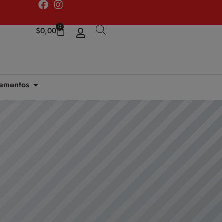
0
$
0,00
ementos