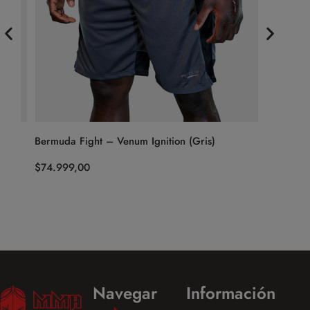
Bermuda Fight – Venum Ignition (Gris)
Short UFC
(Negro/D
$
74.999,00
$
74.999,
Navegar
Información