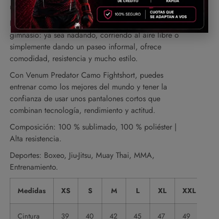
movimiento explosivo.
Este Fightshort también te acompaña fuera del
gimnasio: ya sea nadando, corriendo al aire libre o
simplemente dando un paseo informal, ofrece
comodidad, resistencia y mucho estilo.
Con Venum Predator Camo Fightshort, puedes
entrenar como los mejores del mundo y tener la
confianza de usar unos pantalones cortos que
combinan tecnología, rendimiento y actitud.
Composición: 100 % sublimado, 100 % poliéster |
Alta resistencia.
Deportes: Boxeo, Jiu-Jitsu, Muay Thai, MMA,
Entrenamiento.
Medidas
XS
S
M
L
XL
XXL
Cintura
39
40
42
45
47
49