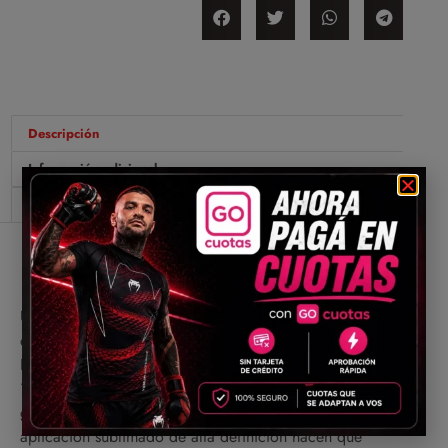
Descripción
Información adicional
Valoraciones (0)
Descripción
Usted va a ejecutar los ejercicios y posiciones más
difíciles sin sentirse atrapado en ningún momento.
Está fabricado con una microfibra de alta calidad,
100% poliéster. Tejido de alta tecnología que
garantiza comodidad y mucha durabilidad. La
aplicación sublimado de alta definición hacen que