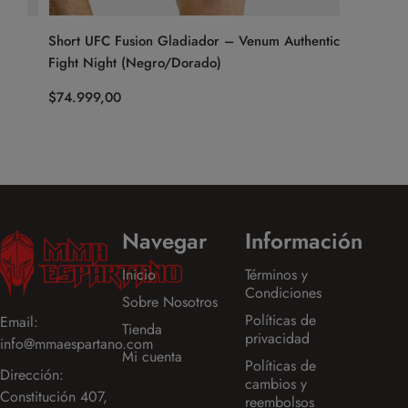
Short UFC Fusion Gladiador – Venum Authentic
Short Mu
Fight Night (Negro/Dorado)
$
84.999,
$
74.999,00
Navegar
Información
Inicio
Términos y
Condiciones
Sobre Nosotros
Políticas de
Email:
Tienda
privacidad
info@mmaespartano.com
Mi cuenta
Políticas de
Dirección:
cambios y
Constitución 407,
reembolsos