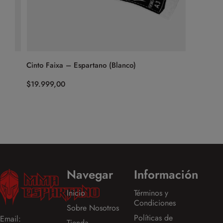
Cinto Faixa – Espartano (Blanco)
Calza De
$
19.999,00
$
54.999,
Navegar
Información
Inicio
Términos y
Condiciones
Sobre Nosotros
Políticas de
Email:
Tienda