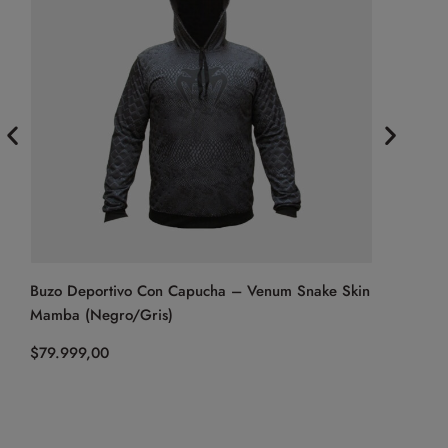
Buzo Deportivo Con Capucha – Venum Snake Skin
Campera D
Mamba (Negro/Gris)
Oscuro)
$
79.999,00
$
174.999,