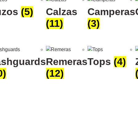
uzos
(5)
Calzas
Camperas
(11)
(3)
shguards
Remeras
Tops
(4)
0)
(12)