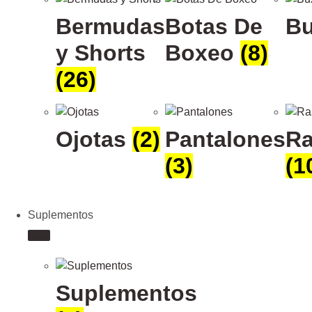
Bermudas
Botas De
B
y Shorts
Boxeo
(8)
(26)
Ojotas
(2)
Pantalones
Ra
(3)
(1
Suplementos
Suplementos