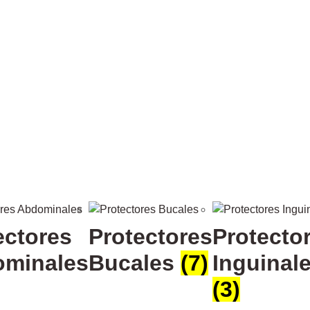
ectores
Protectores
Protecto
minales
Bucales
(7)
Inguinal
(3)