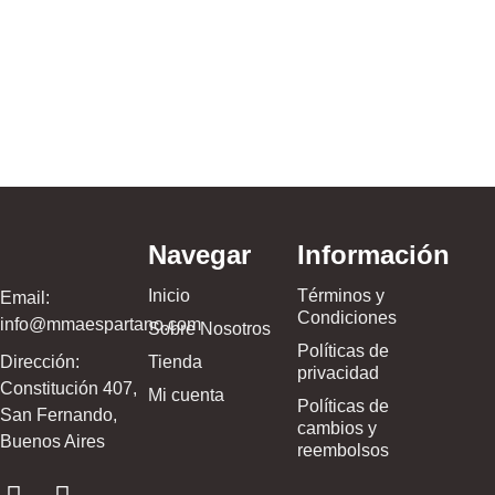
Buzo Depo
Street (Neg
$
79.999,00
Navegar
Información
Inicio
Términos y
Email:
Condiciones
info@mmaespartano.com
Sobre Nosotros
Políticas de
Dirección:
Tienda
privacidad
Constitución 407,
Mi cuenta
Políticas de
San Fernando,
cambios y
Buenos Aires
reembolsos