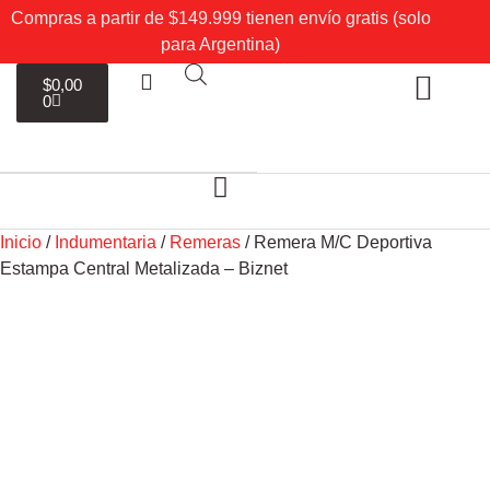
Compras a partir de $149.999 tienen envío gratis (solo
para Argentina)
$
0,00
0
Sobre Nosotros
Mi cuenta
Inicio
/
Indumentaria
/
Remeras
/ Remera M/C Deportiva
Estampa Central Metalizada – Biznet