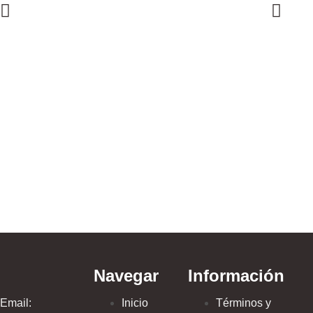
Calza Cort
$
44.999,00
Navegar
Información
Email:
Inicio
Términos y