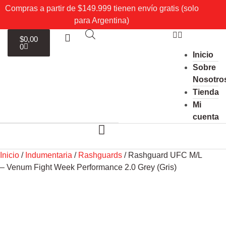
Compras a partir de $149.999 tienen envío gratis (solo
para Argentina)
$
0,00
0
Inicio
Sobre
Nosotro
Tienda
Mi
cuenta
Inicio
/
Indumentaria
/
Rashguards
/ Rashguard UFC M/L
– Venum Fight Week Performance 2.0 Grey (Gris)