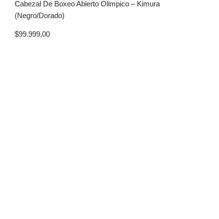
Cabezal De Boxeo Abierto Olimpico – Kimura
(Negro/Dorado)
$
99.999,00
Chal
$
189
o en