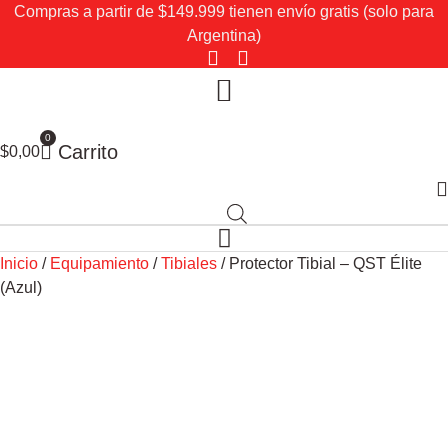
Ir
Compras a partir de $149.999 tienen envío gratis (solo para
al
Argentina)
contenido
0
Carrito
$
0,00
Inicio
/
Equipamiento
/
Tibiales
/ Protector Tibial – QST Élite
(Azul)