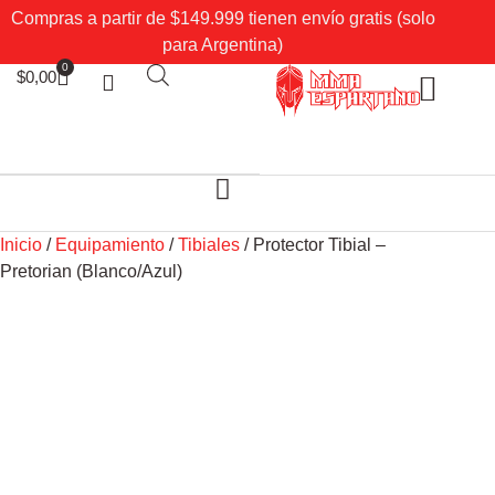
Compras a partir de $149.999 tienen envío gratis (solo
para Argentina)
0
$
0,00
Sobre Nosotros
Mi cuenta
Inicio
/
Equipamiento
/
Tibiales
/ Protector Tibial –
Pretorian (Blanco/Azul)