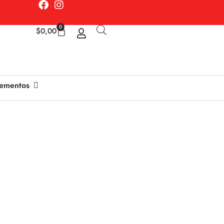
0
$
0,00
ementos