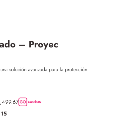
zado – Proyec
 una solución avanzada para la protección
2,499.67
,15