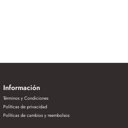
Protector Tibial Rigi
$
184.999,00
Información
Términos y Condiciones
Políticas de privacidad
Políticas de cambios y reembolsos