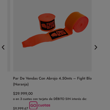
Par De Vendas Con Abrojo 4.50mts – Fight Blow
Venda Rá
(Naranja)
$
39.999,
$
29.999,00
o en 3 cuotas con tarjeta de DÉBITO SIN interés de:
$9,999.67