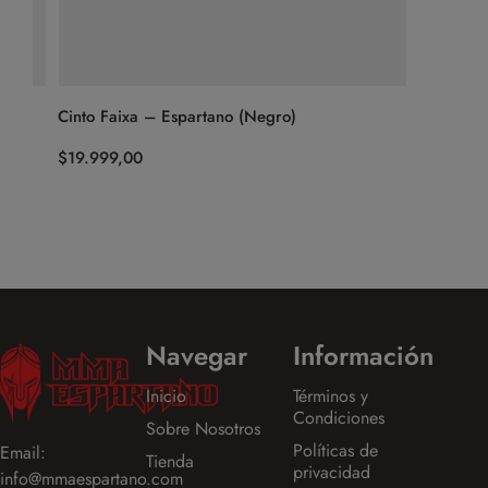
Cinto Faixa – Espartano (Negro)
Cinto Fai
$
19.999,00
$
19.999,
Navegar
Información
Inicio
Términos y
Condiciones
Sobre Nosotros
Políticas de
Email:
Tienda
privacidad
info@mmaespartano.com