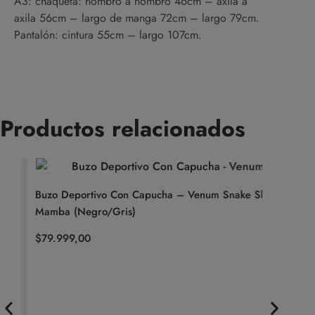
A3: chaqueta: hombro a hombro 46cm – axila a
axila 56cm – largo de manga 72cm – largo 79cm.
Pantalón: cintura 55cm – largo 107cm.
Productos relacionados
Buzo Deportivo Con Capucha – Venum Snake Skin
Cinto Fai
Mamba (Negro/Gris)
$
19.999,
$
79.999,00