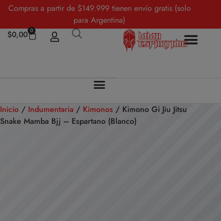
Compras a partir de $149.999 tienen envío gratis (solo
para Argentina)
0
$
0,00
Inicio
/
Indumentaria
/
Kimonos
/ Kimono Gi Jiu Jitsu
Snake Mamba Bjj – Espartano (Blanco)