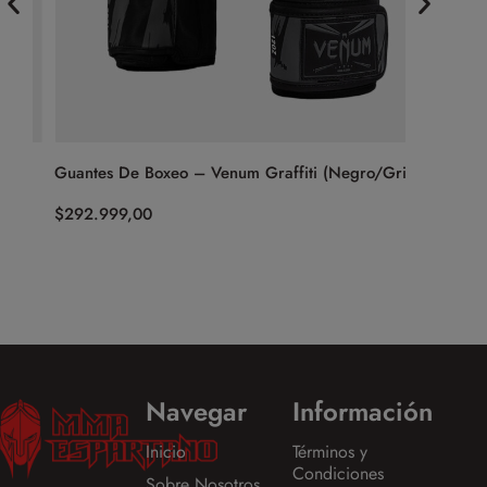
Guantes De Boxeo – Venum Graffiti (Negro/Gris)
Guantes 
$
292.999,00
$
499.999
Navegar
Información
Inicio
Términos y
Condiciones
Sobre Nosotros