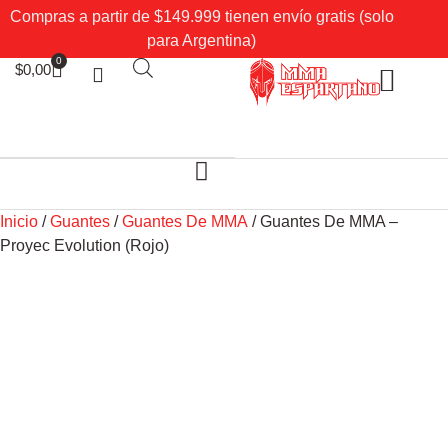
Compras a partir de $149.999 tienen envío gratis (solo
para Argentina)
0
$
0,00
Sobre Nosotros
Mi cuenta
Inicio
/
Guantes
/
Guantes De MMA
/ Guantes De MMA –
Proyec Evolution (Rojo)