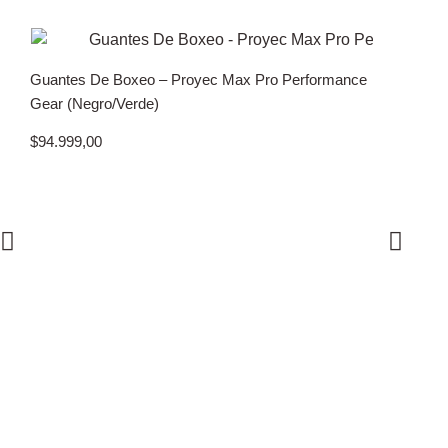
Guantes De Boxeo – Proyec Max Pro Performance
Gear (Negro/Verde)
$
94.999,00
Guantes D
Hammer (A