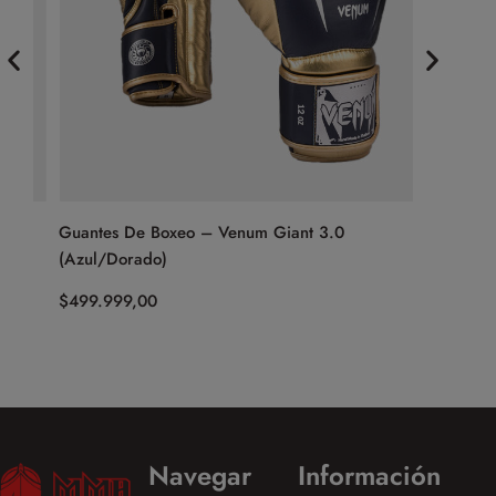
)
Guantes De Boxeo – Venum Giant 3.0
Guantes 
(Azul/Dorado)
$
249.999
$
499.999,00
Navegar
Información