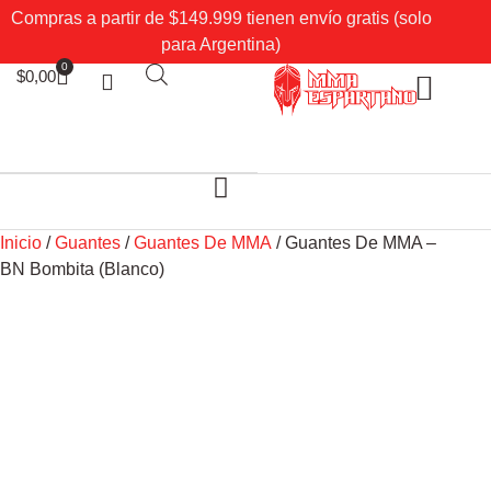
Compras a partir de $149.999 tienen envío gratis (solo
para Argentina)
0
$
0,00
Sobre Nosotros
Mi cuenta
Inicio
/
Guantes
/
Guantes De MMA
/ Guantes De MMA –
BN Bombita (Blanco)